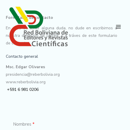
Ir
al
Formulario de contacto
contenido
En caso de tener alguna duda, no dude en escribirnos a
Main
nuestra dirección de correo, o a tráves de este formulario
Men
de contacto
Contacto general
Msc. Edgar Olivares
presidencia@reberbolivia.org
www.reberbolivia.org
+591 6 981 0206
Nombres